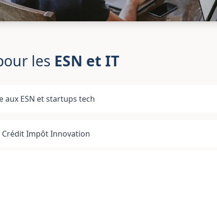
pour les
ESN et IT
e aux ESN et startups tech
 Crédit Impôt Innovation
e du secteur numérique
 régie et forfait