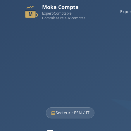
Moka Compta
Exper
Expert-Comptable
M
Commissaire aux comptes
Secteur : ESN / IT