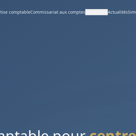
tise comptable
Commissariat aux comptes
Secteurs
Actualités
Sim
mptable pour
centre