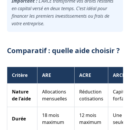
Important :
L'ARCE transforme vos droits restants
en capital versé en deux temps. C'est idéal pour
financer les premiers investissements ou frais de
votre entreprise.
Comparatif : quelle aide choisir ?
Critère
ARE
ACRE
ARCE
Nature
Allocations
Réduction
Capital
de l'aide
mensuelles
cotisations
forfaita
18 mois
12 mois
Une foi
Durée
maximum
maximum
seulem