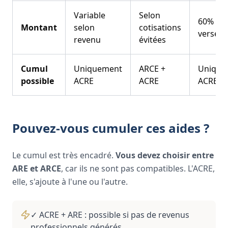
Variable
Selon
60% en
Montant
selon
cotisations
versem
revenu
évitées
Cumul
Uniquement
ARCE +
Unique
possible
ACRE
ACRE
ACRE
Pouvez-vous cumuler ces aides ?
Le cumul est très encadré.
Vous devez choisir entre
ARE et ARCE
, car ils ne sont pas compatibles. L'ACRE,
elle, s'ajoute à l'une ou l'autre.
✓ ACRE + ARE : possible si pas de revenus
professionnels générés