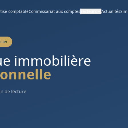
tise comptable
Commissariat aux comptes
Secteurs
Actualités
Sim
lier
ue immobilière
ionnelle
in de lecture