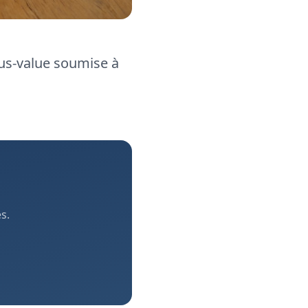
lus-value soumise à
s.