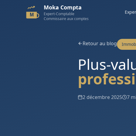
Moka Compta
Exper
Expert-Comptable
M
Commissaire aux comptes
Retour au blog
Immobi
Plus-val
profess
2 décembre 2025
7 m